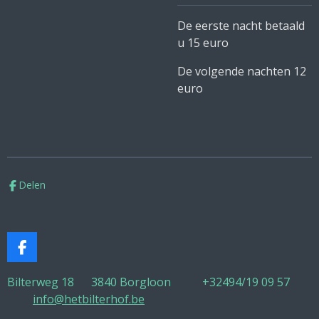
De eerste nacht betaald
u 15 euro
De volgende nachten 12
euro
Delen
F
a
c
Bilterweg 18 3840 Borgloon +32
494/19 09 57
e
info@hetbilterhof.be
b