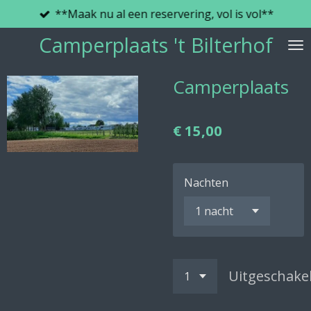
**Maak nu al een reservering, vol is vol**
Ga
direct
Camperplaats 't Bilterhof
naar
de
Camperplaats
hoofdinhoud
€ 15,00
Nachten
Uitgeschake