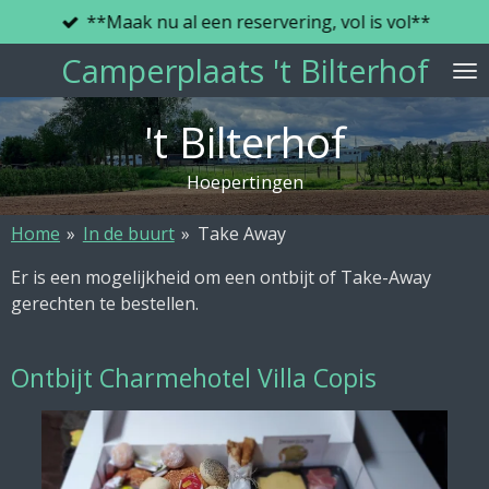
**Maak nu al een reservering, vol is vol**
Ga
direct
Camperplaats 't Bilterhof
naar
de
't Bilterhof
hoofdinhoud
Hoepertingen
Home
»
In de buurt
»
Take Away
Er is een mogelijkheid om een ontbijt of Take-Away
gerechten te bestellen.
Ontbijt Charmehotel Villa Copis