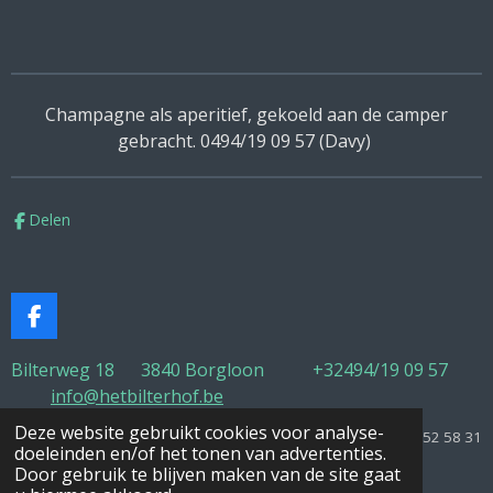
Champagne als aperitief, gekoeld aan de camper
gebracht. 0494/19 09 57 (Davy)
Delen
F
a
c
Bilterweg 18 3840 Borgloon +32
494/19 09 57
e
info@hetbilterhof.be
b
o
Deze website gebruikt cookies voor analyse-
Designed by Vansonhoven Joihan 0495/52 58 31
o
doeleinden en/of het tonen van advertenties.
© 2021 Camperplaats Het Bilterhof
k
Door gebruik te blijven maken van de site gaat